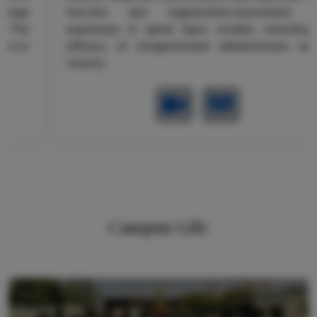
function and regeneration-associated gene
expression in spinal injury models, matching the
efficacy of intraperitoneal administration without
toxicity.
Campus Life