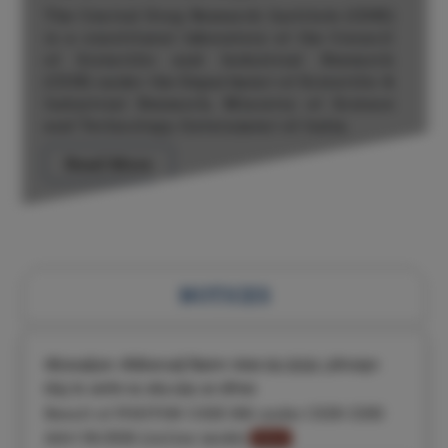
The Central Drug Research Institute (CDRI)
is a constituent laboratory of the Council
of Scientific and Industrial Research
(CSIR) under the Department of Scientific &
Industrial Research, Ministry of Science
and Technology, Government of India.
Read More
NOTICES
सीएसआईआर-सीडीआरआई विज्ञापन संख्या 06/2026 (ऑनलाइन
मोड) के अंतर्गत पद कोड 006 का परिणाम
Result of POSITON CODE 006 under CSIR-CDRI
Advt 06/2026 (online mode)
New