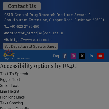
Contact Us
CSIR-Central Drug Research Institute, Sector 10,
Jankipuram Extension, Sitapur Road, Lucknow-226031
:
+91-522 2772450
:
director_office[AT]cdri.res.in
:
https://www.cdri.res.in
For Department Specifc Query
Faq
Copyright © 2024 CSIR-CDRI,Lucknow
Accessibility options by UX4G
Text To Speech
Bigger Text
Small Text
Line Height
Highlight Links
Text Spacing
Dyslexia Friendly